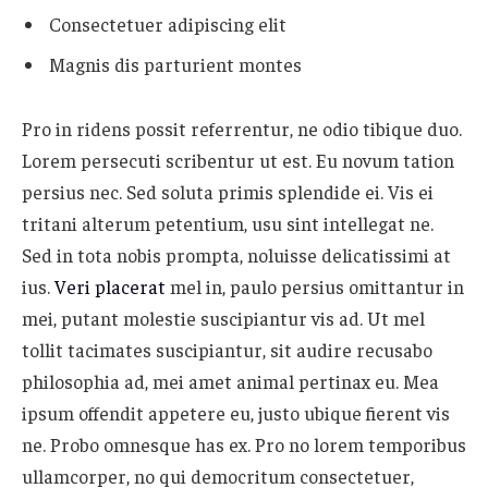
Consectetuer adipiscing elit
Magnis dis parturient montes
Pro in ridens possit referrentur, ne odio tibique duo.
Lorem persecuti scribentur ut est. Eu novum tation
persius nec. Sed soluta primis splendide ei. Vis ei
tritani alterum petentium, usu sint intellegat ne.
Sed in tota nobis prompta, noluisse delicatissimi at
ius.
Veri placerat
mel in, paulo persius omittantur in
mei, putant molestie suscipiantur vis ad. Ut mel
tollit tacimates suscipiantur, sit audire recusabo
philosophia ad, mei amet animal pertinax eu. Mea
ipsum offendit appetere eu, justo ubique fierent vis
ne. Probo omnesque has ex. Pro no lorem temporibus
ullamcorper, no qui democritum consectetuer,