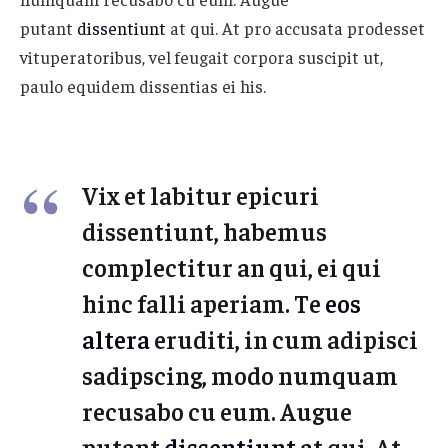
putant
dissentiunt
at qui. At pro accusata prodesset
vituperatoribus, vel feugait corpora suscipit ut,
paulo equidem dissentias ei his.
Vix et labitur epicuri
dissentiunt, habemus
complectitur an qui, ei qui
hinc falli aperiam. Te
eos
altera
eruditi, in cum adipisci
sadipscing, modo numquam
recusabo cu eum. Augue
putant
dissentiunt
at qui. At