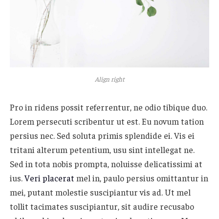
Align right
Pro in ridens possit referrentur, ne odio tibique duo.
Lorem persecuti scribentur ut est. Eu novum tation
persius nec. Sed soluta primis splendide ei. Vis ei
tritani alterum petentium, usu sint intellegat ne.
Sed in tota nobis prompta, noluisse delicatissimi at
ius.
Veri placerat
mel in, paulo persius omittantur in
mei, putant molestie suscipiantur vis ad. Ut mel
tollit tacimates suscipiantur, sit audire recusabo