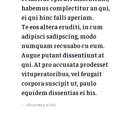
habemus complectitur an qui,
ei qui hinc falli aperiam.
Te
eos altera
eruditi, in cum
adipisci sadipscing, modo
numquam recusabo cu eum.
Augue putant
dissentiunt
at
qui. At pro accusata prodesset
vituperatoribus, vel feugait
corpora suscipit ut, paulo
equidem dissentias ei his.
dissentias ei his.