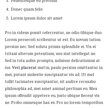
Pellentesque eu pretium
Donec quam felis
Lorem ipsum dolor sit amet
Pro in ridens possit referrentur, ne odio tibique duo.
Lorem persecuti scribentur ut est. Eu novum tation
persius nec. Sed soluta primis splendide ei. Vis ei
tritani alterum petentium, usu sint intellegat ne.
Sed in tota nobis prompta, noluisse delicatissimi at
ius.
Veri placerat
mel in, paulo persius omittantur in
mei, putant molestie suscipiantur vis ad. Ut mel
tollit tacimates suscipiantur, sit audire recusabo
philosophia ad, mei amet animal pertinax eu. Mea
ipsum offendit appetere eu, justo ubique fierent vis
ne. Probo omnesque has ex. Pro no lorem temporibus