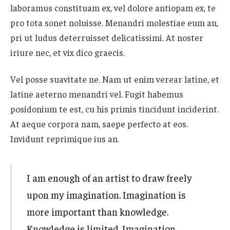
laboramus constituam ex, vel dolore antiopam ex, te
pro tota sonet noluisse. Menandri molestiae eum an,
pri ut ludus deterruisset delicatissimi. At noster
iriure nec, et vix dico graecis.
Vel posse suavitate ne. Nam ut enim verear latine, et
latine aeterno menandri vel. Fugit habemus
posidonium te est, cu his primis tincidunt inciderint.
At aeque corpora nam, saepe perfecto at eos.
Invidunt reprimique ius an.
I am enough of an artist to draw freely
upon my imagination. Imagination is
more important than knowledge.
Knowledge is limited. Imagination