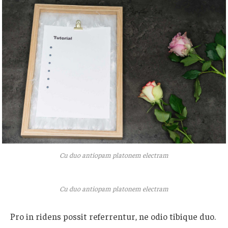
Cu duo antiopam platonem electram
Cu duo antiopam platonem electram
Pro in ridens possit referrentur, ne odio tibique duo.