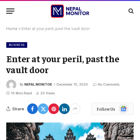
Home
»
Enter at your peril, past the vault door
BUSINESS
Enter at your peril, past the
vault door
By
NEPAL MONITOR
December 10, 2024
No Comments
10 Mins Read
20
Views
Google
Share
Follow Us
News