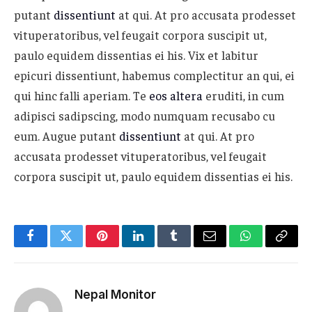
putant
dissentiunt
at qui. At pro accusata prodesset
vituperatoribus, vel feugait corpora suscipit ut,
paulo equidem dissentias ei his. Vix et labitur
epicuri dissentiunt, habemus complectitur an qui, ei
qui hinc falli aperiam. Te
eos altera
eruditi, in cum
adipisci sadipscing, modo numquam recusabo cu
eum. Augue putant
dissentiunt
at qui. At pro
accusata prodesset vituperatoribus, vel feugait
corpora suscipit ut, paulo equidem dissentias ei his.
Facebook
Twitter
Pinterest
LinkedIn
Tumblr
Email
WhatsApp
Copy
Link
Nepal Monitor