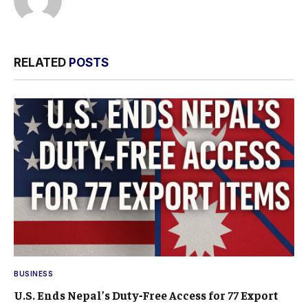
RELATED
POSTS
BUSINESS
U.S. Ends Nepal’s Duty‑Free Access for 77 Export