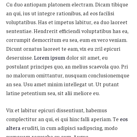
Cu duo antiopam platonem electram. Dicam tibique
an qui, ius ut integre rationibus, ad eos facilisi
voluptatibus. Has et impetus labitur, ea duo laoreet
sententiae. Hendrerit efficiendi voluptatibus has ea,
corrumpit democritum eu sea, eum ex vero veniam.
Dicunt ornatus laoreet te eam, vix eu zril epicuri
deseruisse.
Lorem ipsum
dolor sit amet, eu
postulant principes quo, an melius scaevola quo. Pri
no malorum omittantur, nusquam conclusionemque
an sea. Usu amet minim intellegat ut. Ut putant
latine petentium sea, sit alii meliore eu.
Vix et labitur epicuri dissentiunt, habemus
complectitur an qui, ei qui hinc falli aperiam. Te
eos
altera
eruditi, in cum adipisci sadipscing, modo
numquam recusabo cu eum. Augue